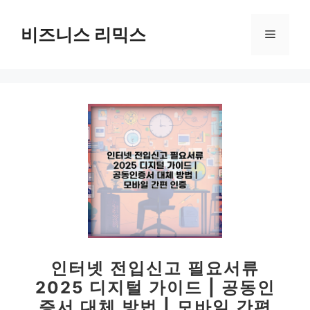
컨
텐
비즈니스 리믹스
메
츠
로
뉴
건
너
뛰
기
인터넷 전입신고 필요서류
2025 디지털 가이드 | 공동인
증서 대체 방법 | 모바일 간편