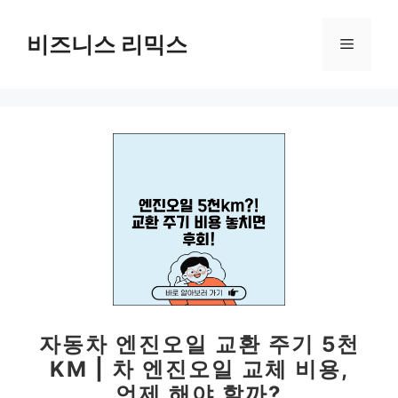
컨
텐
비즈니스 리믹스
메
츠
로
뉴
건
너
뛰
기
자동차 엔진오일 교환 주기 5천
KM | 차 엔진오일 교체 비용,
언제 해야 할까?