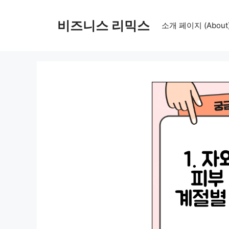
컨
텐
비즈니스 리믹스
소개 페이지 (About
츠
로
건
너
뛰
기