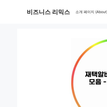
컨
텐
비즈니스 리믹스
소개 페이지 (About
츠
로
건
너
뛰
기