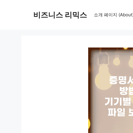
컨
텐
비즈니스 리믹스
소개 페이지 (About
츠
로
건
너
뛰
기