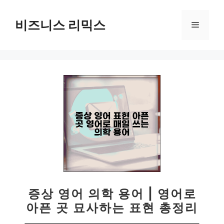
컨
텐
비즈니스 리믹스
메
츠
로
뉴
건
너
뛰
기
증상 영어 의학 용어 | 영어로
아픈 곳 묘사하는 표현 총정리