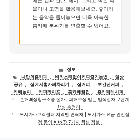
예쁜 컵과 잔, 트레이, 그리고 작은 식
물이나 조명을 활용해보세요. 좋아하
는 음악을 틀어놓으면 더욱 아늑한
홈카페 분위기를 연출할 수 있어요.
카
정보
테
태
나만의홈카페
,
바리스타없이커피즐기는법
,
일상
고
그
공유
,
집에서홈카페차리기
,
집커피
,
초간단커피
,
리
카페놀이
,
커피라이프
,
홈카페꿀팁
,
홈카페레시피
손해배상청구소송 절차 | 피해보상 받는 법적절차: 7단계
핵심 총정리
도시가스고객센터 지역별 연락처 | 도시가스 요금 안전점
검 문의 A to Z: 7가지 핵심 정보