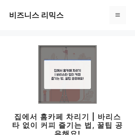
컨
텐
비즈니스 리믹스
메
츠
로
뉴
건
너
뛰
기
집에서 홈카페 차리기 | 바리스
타 없이 커피 즐기는 법, 꿀팁 공
유해요!