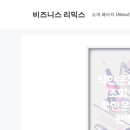
컨
텐
비즈니스 리믹스
소개 페이지 (About
츠
로
건
너
뛰
기