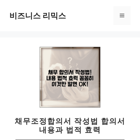
컨
텐
비즈니스 리믹스
메
츠
로
뉴
건
너
뛰
기
채무조정합의서 작성법 합의서
내용과 법적 효력