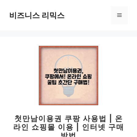
컨
텐
비즈니스 리믹스
메
츠
로
뉴
건
너
뛰
기
첫만남이용권 쿠팡 사용법 | 온
라인 쇼핑몰 이용 | 인터넷 구매
방법