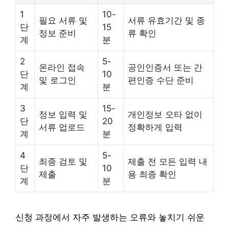
1
10-
필요 서류 및
서류 유효기간 및 종
단
15
정보 준비
류 확인
계
분
2
5-
온라인 접속
공인인증서 또는 간
단
10
및 로그인
편인증 수단 준비
계
분
3
15-
정보 입력 및
개인정보 오타 없이
단
20
서류 업로드
정확하게 입력
계
분
4
5-
최종 검토 및
제출 전 모든 입력 내
단
10
제출
용 최종 확인
계
분
신청 과정에서 자주 발생하는 오류와 놓치기 쉬운