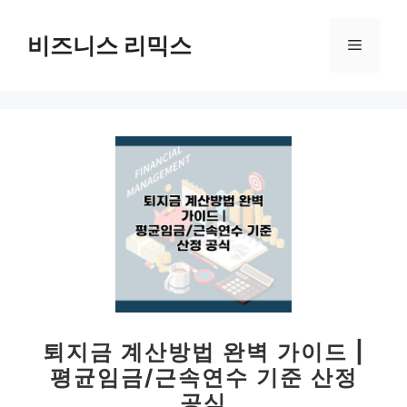
컨
텐
비즈니스 리믹스
메
츠
로
뉴
건
너
뛰
기
퇴지금 계산방법 완벽 가이드 |
평균임금/근속연수 기준 산정
공식