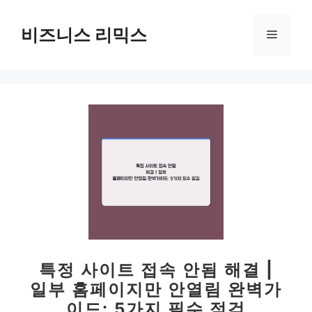
컨
텐
비즈니스 리믹스
메
츠
로
뉴
건
너
뛰
기
특정 사이트 접속 안됨 해결 |
일부 홈페이지만 안열림 완벽가
이드: 5가지 필수 점검