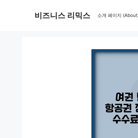
컨
텐
비즈니스 리믹스
소개 페이지 (About
츠
로
건
너
뛰
기