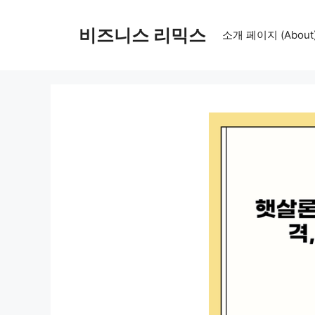
컨
텐
비즈니스 리믹스
소개 페이지 (About
츠
로
건
너
뛰
기