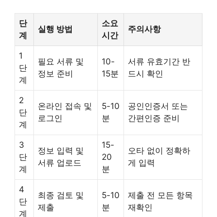
단
소요
실행 방법
주의사항
계
시간
1
필요 서류 및
10-
서류 유효기간 반
단
정보 준비
15분
드시 확인
계
2
온라인 접속 및
5-10
공인인증서 또는
단
로그인
분
간편인증 준비
계
3
15-
정보 입력 및
오타 없이 정확하
단
20
서류 업로드
게 입력
계
분
4
최종 검토 및
5-10
제출 전 모든 항목
단
제출
분
재확인
계