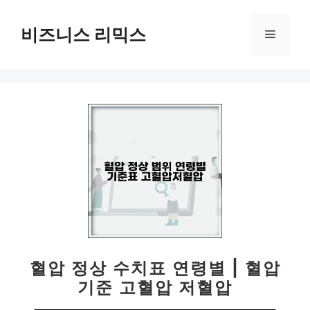
컨
텐
비즈니스 리믹스
메
츠
로
뉴
건
너
뛰
기
혈압 정상 수치표 연령별 | 혈압
기준 고혈압 저혈압