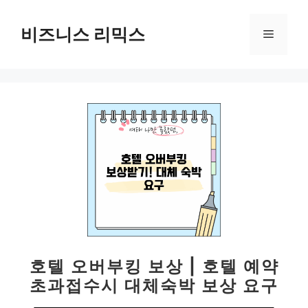
컨
텐
비즈니스 리믹스
메
츠
로
뉴
건
너
뛰
기
호텔 오버부킹 보상 | 호텔 예약
초과접수시 대체숙박 보상 요구