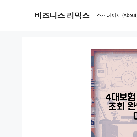
컨
텐
비즈니스 리믹스
소개 페이지 (About
츠
로
건
너
뛰
기