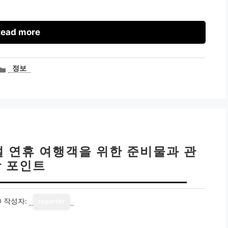
ead more
카
정보
테
고
리
 설 연휴 여행객을 위한 준비물과 관
광 포인트
0
작성자:
reporter