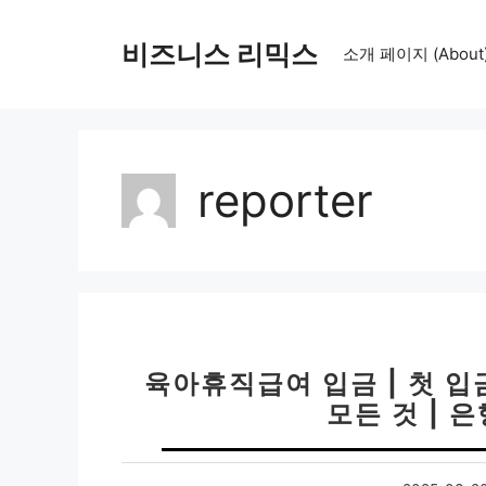
컨
텐
비즈니스 리믹스
소개 페이지 (About
츠
로
건
너
뛰
reporter
기
육아휴직급여 입금 | 첫 
모든 것 | 