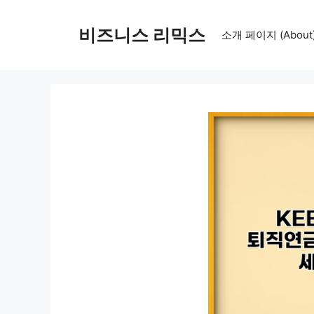
컨
텐
비즈니스 리믹스
소개 페이지 (About
츠
로
건
너
뛰
기