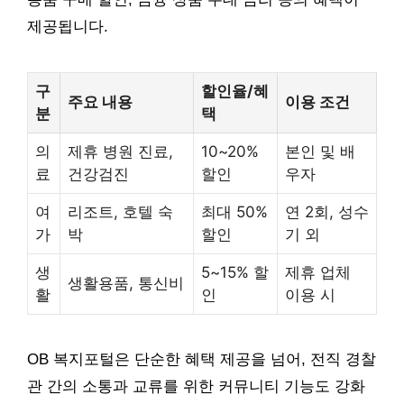
제공됩니다.
구
할인율/혜
주요 내용
이용 조건
분
택
의
제휴 병원 진료,
10~20%
본인 및 배
료
건강검진
할인
우자
여
리조트, 호텔 숙
최대 50%
연 2회, 성수
가
박
할인
기 외
생
5~15% 할
제휴 업체
생활용품, 통신비
활
인
이용 시
OB 복지포털은 단순한 혜택 제공을 넘어, 전직 경찰
관 간의 소통과 교류를 위한 커뮤니티 기능도 강화