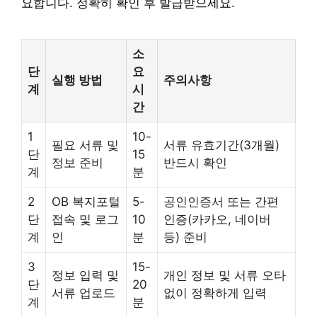
요합니다. 정확히 확인 후 발급받으세요.
소
단
요
실행 방법
주의사항
계
시
간
1
10-
필요 서류 및
서류 유효기간(3개월)
단
15
정보 준비
반드시 확인
계
분
2
OB 복지포털
5-
공인인증서 또는 간편
단
접속 및 로그
10
인증(카카오, 네이버
계
인
분
등) 준비
3
15-
정보 입력 및
개인 정보 및 서류 오타
단
20
서류 업로드
없이 정확하게 입력
계
분