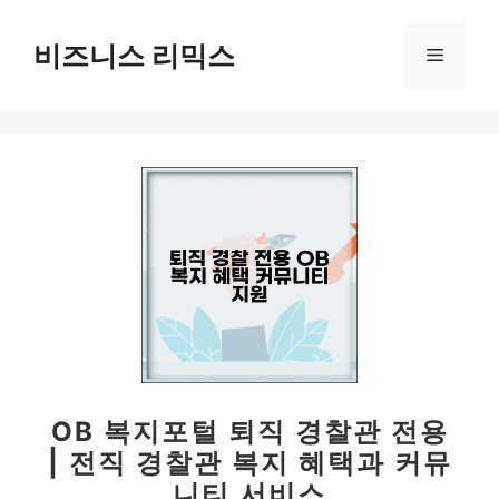
컨
텐
비즈니스 리믹스
메
츠
로
뉴
건
너
뛰
기
OB 복지포털 퇴직 경찰관 전용
| 전직 경찰관 복지 혜택과 커뮤
니티 서비스