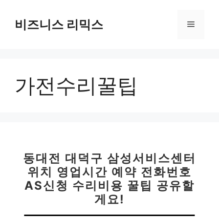
컨
텐
비즈니스 리믹스
메
츠
로
뉴
건
너
가전수리꿀팁
뛰
기
동대전 대덕구 삼성서비스센터
위치 영업시간 예약 전화번호
AS신청 수리비용 꿀팁 공유할
게요!