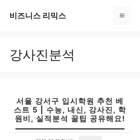
컨
텐
비즈니스 리믹스
메
츠
로
뉴
건
너
강사진분석
뛰
기
서울 강서구 입시학원 추천 베
스트 5 | 수능, 내신, 강사진, 학
원비, 실적분석 꿀팁 공유해요!