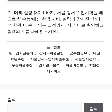
## 메타 설명 (80-100자) 서울 강서구 입시학원 베
스트 5! 수능/내신 완벽 대비, 실력파 강사진, 합리
적 학원비, 눈에 띄는 실적까지. 지금 바로 확인하고
합격의 지름길을 찾으세요!
카
정보
테
태
강사진분석
,
강서구학원꿀팁
,
공부법공유
,
내신
고
그
학원추천
,
서울강서구입시학원추천
,
서울입시전략
,
리
수능학원추천
,
입시결과분석
,
학원비정보
,
학원선
택가이드
검색
검색