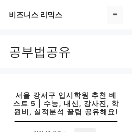
컨
텐
비즈니스 리믹스
메
츠
로
뉴
건
너
공부법공유
뛰
기
서울 강서구 입시학원 추천 베
스트 5 | 수능, 내신, 강사진, 학
원비, 실적분석 꿀팁 공유해요!