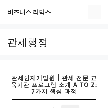
컨
텐
비즈니스 리믹스
메
츠
로
뉴
건
너
관세행정
뛰
기
관세인재개발원 | 관세 전문 교
육기관 프로그램 소개 A TO Z:
7가지 핵심 과정