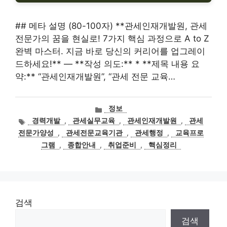
## 메타 설명 (80-100자) **관세인재개발원, 관세
전문가의 꿈을 현실로! 7가지 핵심 과정으로 A to Z
완벽 마스터. 지금 바로 당신의 커리어를 업그레이
드하세요!** — **작성 의도:** * **제목 내용 요
약:** “관세인재개발원”, “관세 전문 교육…
카
정보
테
태
경력개발
,
관세실무교육
,
관세인재개발원
,
관세
고
그
전문가양성
,
관세전문교육기관
,
관세행정
,
교육프로
리
그램
,
종합안내
,
취업준비
,
핵심정리
검색
검색