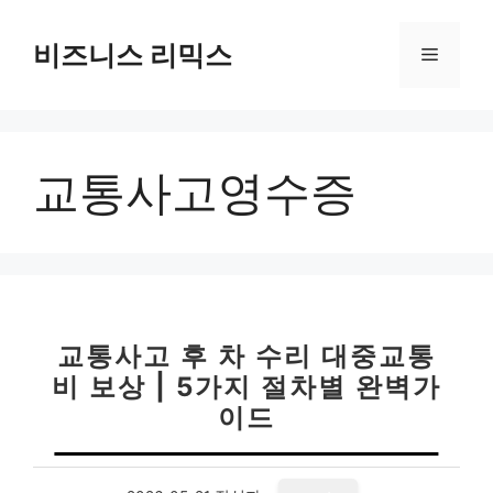
컨
텐
비즈니스 리믹스
메
츠
로
뉴
건
너
교통사고영수증
뛰
기
교통사고 후 차 수리 대중교통
비 보상 | 5가지 절차별 완벽가
이드