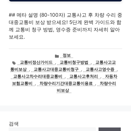
## 메타 설명 (80-100자) 교통사고 후 차량 수리 중
대중교통비 보상 받으세요! 5단계 완벽 가이드와 함
께 교통비 청구 방법, 영수증 준비까지 자세히 알아
보세요.
카
정보
테
태
교통비정산가이드
,
교통비청구방법
,
교통사고교
고
그
통비보상
,
교통사고대중교통비청구
,
교통사고영수증
,
리
교통사고차수리대중교통비
,
교통사고후처리
,
자동차
보험교통비
,
차량수리기간대중교통이용료
,
차량수리
비보상
검색