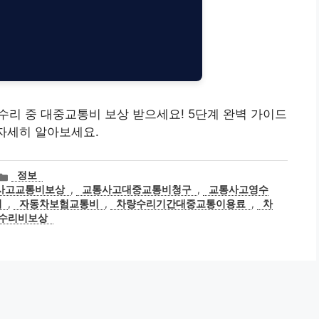
차량 수리 중 대중교통비 보상 받으세요! 5단계 완벽 가이드
 자세히 알아보세요.
카
정보
테
사고교통비보상
,
교통사고대중교통비청구
,
교통사고영수
고
리
,
자동차보험교통비
,
차량수리기간대중교통이용료
,
차
리
수리비보상