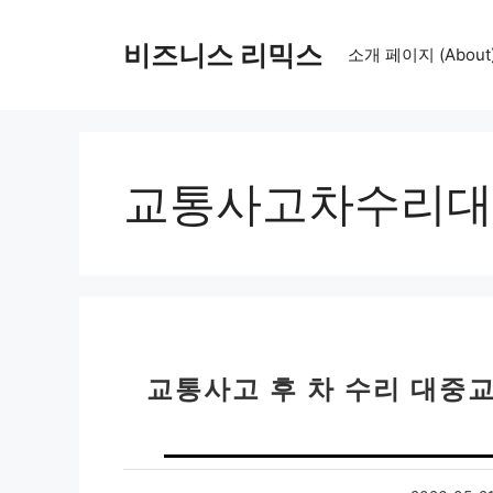
컨
텐
비즈니스 리믹스
소개 페이지 (About
츠
로
건
너
뛰
교통사고차수리대
기
교통사고 후 차 수리 대중교