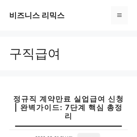
컨
텐
비즈니스 리믹스
메
츠
로
뉴
건
너
구직급여
뛰
기
정규직 계약만료 실업급여 신청
| 완벽가이드: 7단계 핵심 총정
리