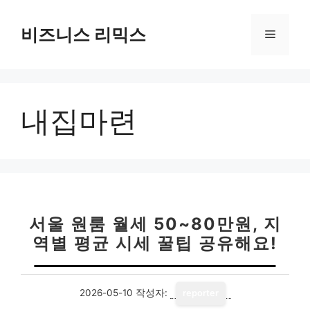
컨
텐
비즈니스 리믹스
메
츠
로
뉴
건
너
내집마련
뛰
기
서울 원룸 월세 50~80만원, 지
역별 평균 시세 꿀팁 공유해요!
2026-05-10
작성자:
reporter