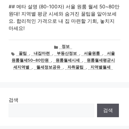
## 메타 설명 (80-100자) 서울 원룸 월세 50~80만
원대! 지역별 평균 시세와 숨겨진 꿀팁을 알아보세
요. 합리적인 가격으로 내 집 마련할 기회, 놓치지
마세요!
카
정보
테
태
꿀팁
,
내집마련
,
부동산정보
,
서울원룸
,
서울
고
그
원룸월세50~80만원
,
원룸월세시세
,
원룸월세평균시
리
세지역별
,
월세정보공유
,
자취꿀팁
,
지역별월세
검색
검색