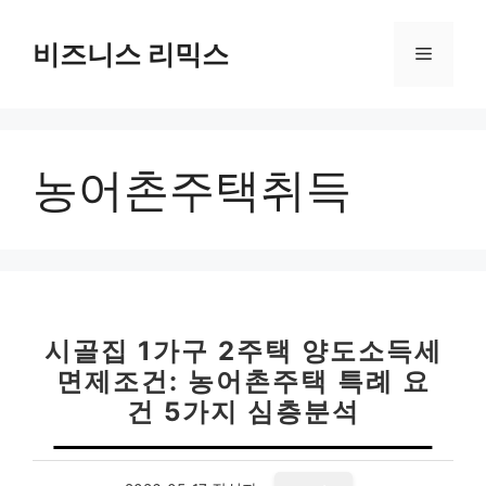
컨
텐
비즈니스 리믹스
메
츠
로
뉴
건
너
농어촌주택취득
뛰
기
시골집 1가구 2주택 양도소득세
면제조건: 농어촌주택 특례 요
건 5가지 심층분석