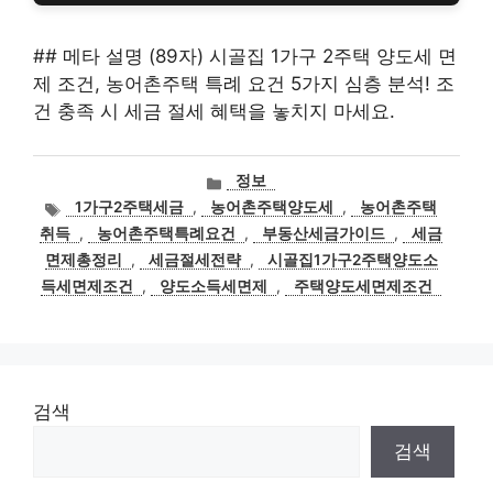
## 메타 설명 (89자) 시골집 1가구 2주택 양도세 면
제 조건, 농어촌주택 특례 요건 5가지 심층 분석! 조
건 충족 시 세금 절세 혜택을 놓치지 마세요.
카
정보
테
태
1가구2주택세금
,
농어촌주택양도세
,
농어촌주택
고
그
취득
,
농어촌주택특례요건
,
부동산세금가이드
,
세금
리
면제총정리
,
세금절세전략
,
시골집1가구2주택양도소
득세면제조건
,
양도소득세면제
,
주택양도세면제조건
검색
검색