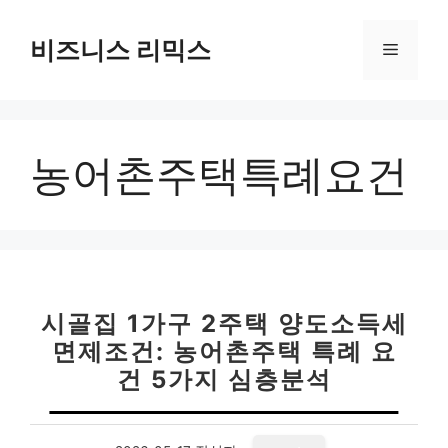
컨
텐
비즈니스 리믹스
메
츠
로
뉴
건
너
농어촌주택특례요건
뛰
기
시골집 1가구 2주택 양도소득세
면제조건: 농어촌주택 특례 요
건 5가지 심층분석