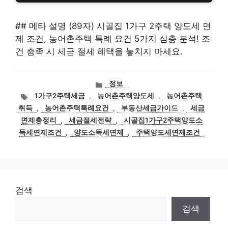
## 메타 설명 (89자) 시골집 1가구 2주택 양도세 면
제 조건, 농어촌주택 특례 요건 5가지 심층 분석! 조
건 충족 시 세금 절세 혜택을 놓치지 마세요.
카
정보
테
태
1가구2주택세금
,
농어촌주택양도세
,
농어촌주택
고
그
취득
,
농어촌주택특례요건
,
부동산세금가이드
,
세금
리
면제총정리
,
세금절세전략
,
시골집1가구2주택양도소
득세면제조건
,
양도소득세면제
,
주택양도세면제조건
검색
검색