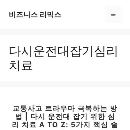
컨
텐
비즈니스 리믹스
메
츠
로
뉴
건
너
다시운전대잡기심리
뛰
기
치료
교통사고 트라우마 극복하는 방
법 | 다시 운전대 잡기 위한 심
리 치료 A TO Z: 5가지 핵심 솔