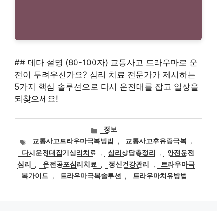
## 메타 설명 (80-100자) 교통사고 트라우마로 운
전이 두려우신가요? 심리 치료 전문가가 제시하는
5가지 핵심 솔루션으로 다시 운전대를 잡고 일상을
되찾으세요!
카
정보
테
태
교통사고트라우마극복방법
,
교통사고후유증극복
,
고
그
다시운전대잡기심리치료
,
심리상담총정리
,
안전운전
리
심리
,
운전공포심리치료
,
정신건강관리
,
트라우마극
복가이드
,
트라우마극복솔루션
,
트라우마치유방법