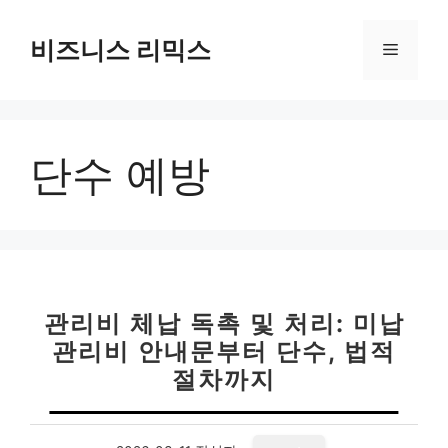
컨
텐
비즈니스 리믹스
메
츠
로
뉴
건
너
단수 예방
뛰
기
관리비 체납 독촉 및 처리: 미납
관리비 안내문부터 단수, 법적
절차까지