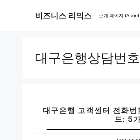
컨
텐
비즈니스 리믹스
소개 페이지 (About
츠
로
건
너
뛰
대구은행상담번호
기
대구은행 고객센터 전화번호
드: 5