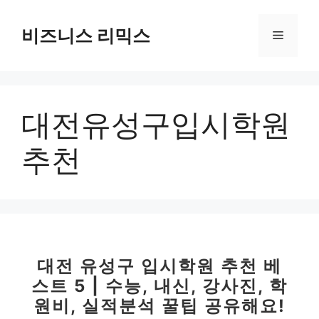
컨
텐
비즈니스 리믹스
메
츠
로
뉴
건
너
대전유성구입시학원
뛰
기
추천
대전 유성구 입시학원 추천 베
스트 5 | 수능, 내신, 강사진, 학
원비, 실적분석 꿀팁 공유해요!