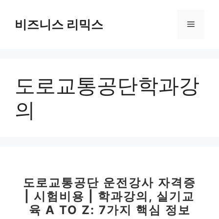
컨
텐
비즈니스 리믹스
메
츠
로
뉴
건
너
도로교통공단학과강
뛰
기
의
도로교통공단 운전강사 자격증
| 시험비용 | 학과강의, 실기교
육 A TO Z: 7가지 핵심 정보