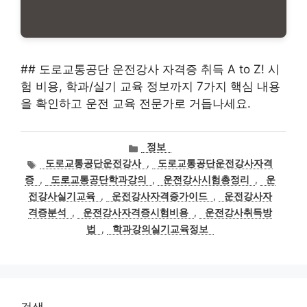
## 도로교통공단 운전강사 자격증 취득 A to Z! 시
험 비용, 학과/실기 교육 정보까지 7가지 핵심 내용
을 확인하고 운전 교육 전문가로 거듭나세요.
카
정보
테
태
도로교통공단운전강사
,
도로교통공단운전강사자격
고
그
증
,
도로교통공단학과강의
,
운전강사시험총정리
,
운
리
전강사실기교육
,
운전강사자격증가이드
,
운전강사자
격증분석
,
운전강사자격증시험비용
,
운전강사취득방
법
,
학과강의실기교육정보