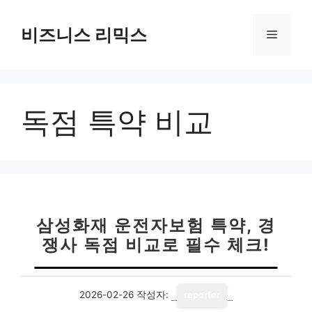
컨
텐
비즈니스 리믹스
메
츠
로
뉴
건
너
독점 특약 비교
뛰
기
삼성화재 운전자보험 특약, 경
쟁사 독점 비교로 필수 체크!
2026-02-26
작성자:
reporter