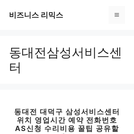
컨
텐
비즈니스 리믹스
메
츠
로
뉴
건
너
동대전삼성서비스센
뛰
기
터
동대전 대덕구 삼성서비스센터
위치 영업시간 예약 전화번호
AS신청 수리비용 꿀팁 공유할