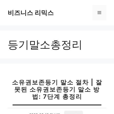
컨
텐
비즈니스 리믹스
메
츠
로
뉴
건
너
등기말소총정리
뛰
기
소유권보존등기 말소 절차 | 잘
못된 소유권보존등기 말소 방
법: 7단계 총정리