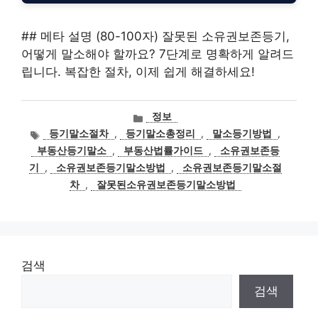
## 메타 설명 (80-100자) 잘못된 소유권보존등기,
어떻게 말소해야 할까요? 7단계로 명확하게 알려드
립니다. 복잡한 절차, 이제 쉽게 해결하세요!
카
정보
테
태
등기말소절차
,
등기말소총정리
,
말소등기방법
,
고
그
부동산등기말소
,
부동산법률가이드
,
소유권보존등
리
기
,
소유권보존등기말소방법
,
소유권보존등기말소절
차
,
잘못된소유권보존등기말소방법
검색
검색