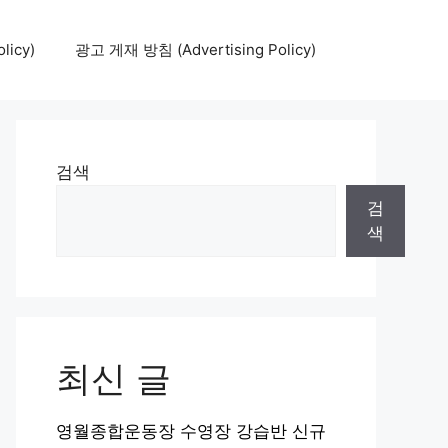
icy)
광고 게재 방침 (Advertising Policy)
검색
검
색
최신 글
영월종합운동장 수영장 강습반 신규