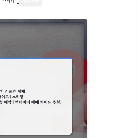
2
작성자:
reporter