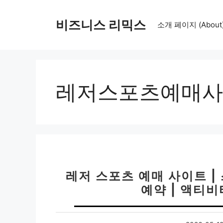
컨
텐
비즈니스 리믹스
소개 페이지 (About
츠
로
건
너
뛰
레저스포츠예매사
기
레저 스포츠 예매 사이트 |
예약 | 액티비