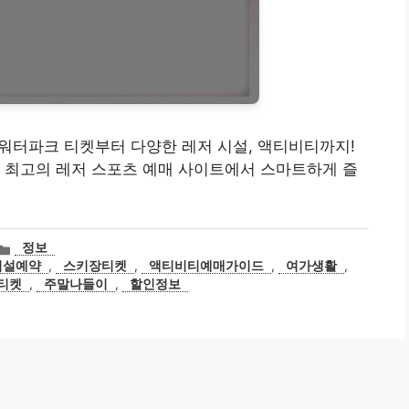
키장, 워터파크 티켓부터 다양한 레저 시설, 액티비티까지!
 최고의 레저 스포츠 예매 사이트에서 스마트하게 즐
카
정보
테
시설예약
,
스키장티켓
,
액티비티예매가이드
,
여가생활
,
고
티켓
,
주말나들이
,
할인정보
리