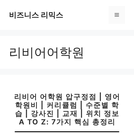
컨
텐
비즈니스 리믹스
메
츠
로
뉴
건
너
리비어어학원
뛰
기
리비어 어학원 압구정점 | 영어
학원비 | 커리큘럼 | 수준별 학
습 | 강사진 | 교재 | 위치 정보
A TO Z: 7가지 핵심 총정리