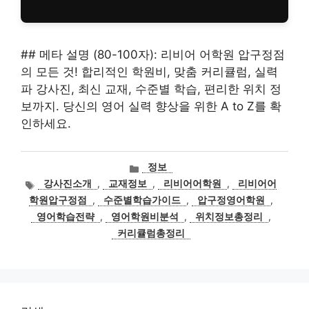
## 메타 설명 (80-100자): 리비어 어학원 압구정점
의 모든 것! 합리적인 학원비, 맞춤 커리큘럼, 실력
파 강사진, 최신 교재, 수준별 학습, 편리한 위치 정
보까지. 당신의 영어 실력 향상을 위한 A to Z를 확
인하세요.
카
정보
테
태
강사진소개
,
교재정보
,
리비어어학원
,
리비어어
고
그
학원압구정점
,
수준별학습가이드
,
압구정영어학원
,
리
영어학습전략
,
영어학원비분석
,
위치정보총정리
,
커리큘럼총정리