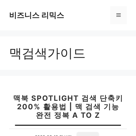
컨
텐
비즈니스 리믹스
메
츠
로
뉴
건
너
맥검색가이드
뛰
기
맥북 SPOTLIGHT 검색 단축키
200% 활용법 | 맥 검색 기능
완전 정복 A TO Z