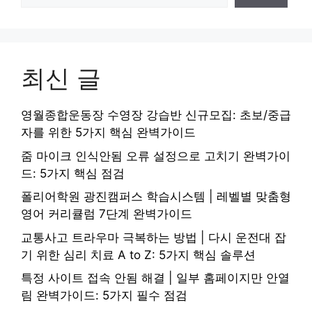
최신 글
영월종합운동장 수영장 강습반 신규모집: 초보/중급
자를 위한 5가지 핵심 완벽가이드
줌 마이크 인식안됨 오류 설정으로 고치기 완벽가이
드: 5가지 핵심 점검
폴리어학원 광진캠퍼스 학습시스템 | 레벨별 맞춤형
영어 커리큘럼 7단계 완벽가이드
교통사고 트라우마 극복하는 방법 | 다시 운전대 잡
기 위한 심리 치료 A to Z: 5가지 핵심 솔루션
특정 사이트 접속 안됨 해결 | 일부 홈페이지만 안열
림 완벽가이드: 5가지 필수 점검