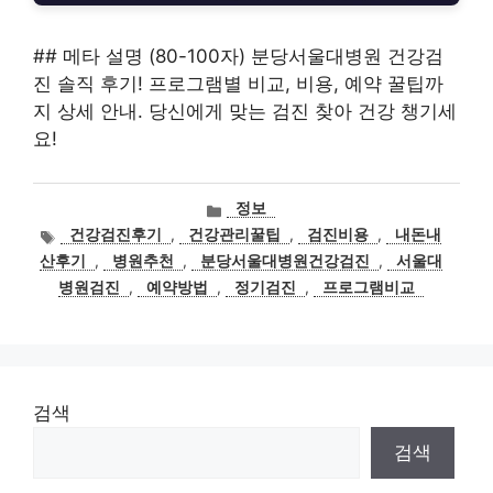
## 메타 설명 (80-100자) 분당서울대병원 건강검
진 솔직 후기! 프로그램별 비교, 비용, 예약 꿀팁까
지 상세 안내. 당신에게 맞는 검진 찾아 건강 챙기세
요!
카
정보
테
태
건강검진후기
,
건강관리꿀팁
,
검진비용
,
내돈내
고
그
산후기
,
병원추천
,
분당서울대병원건강검진
,
서울대
리
병원검진
,
예약방법
,
정기검진
,
프로그램비교
검색
검색