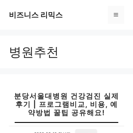
컨
텐
비즈니스 리믹스
메
츠
로
뉴
건
너
병원추천
뛰
기
분당서울대병원 건강검진 실제
후기 | 프로그램비교, 비용, 예
약방법 꿀팁 공유해요!