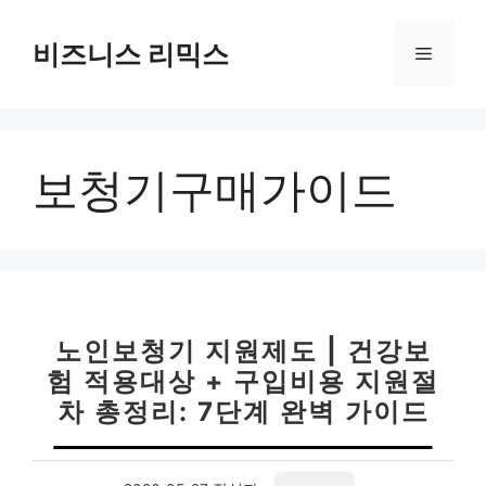
컨
텐
비즈니스 리믹스
메
츠
로
뉴
건
너
보청기구매가이드
뛰
기
노인보청기 지원제도 | 건강보
험 적용대상 + 구입비용 지원절
차 총정리: 7단계 완벽 가이드