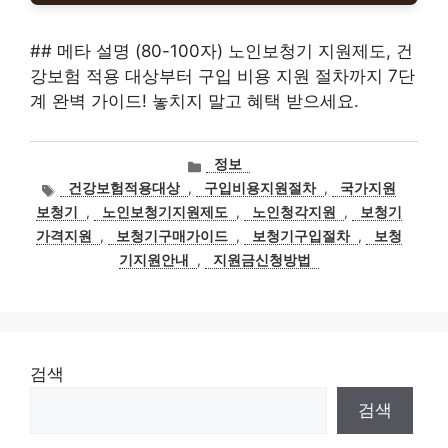
## 메타 설명 (80-100자) 노인보청기 지원제도, 건
강보험 적용 대상부터 구입 비용 지원 절차까지 7단
계 완벽 가이드! 놓치지 말고 혜택 받으세요.
카
정보
테
태
건강보험적용대상
,
구입비용지원절차
,
국가지원
고
그
보청기
,
노인보청기지원제도
,
노인청각지원
,
보청기
리
가격지원
,
보청기구매가이드
,
보청기구입절차
,
보청
기지원안내
,
지원금신청방법
검색
검색