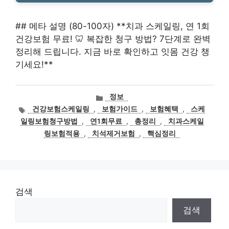
## 메타 설명 (80-100자) **치과 스케일링, 연 1회
건강보험 무료! 🦷 복잡한 청구 방법? 7단계로 완벽
정리해 드립니다. 지금 바로 확인하고 잇몸 건강 챙
기세요!**
카
정보
테
태
건강보험스케일링
,
보험가이드
,
보험혜택
,
스케
고
그
일링보험청구방법
,
연1회무료
,
총정리
,
치과스케일
리
링보험적용
,
치석제거보험
,
핵심정리
검색
검색