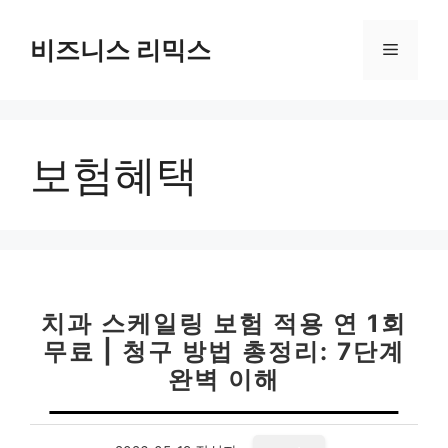
컨
텐
비즈니스 리믹스
메
츠
로
뉴
건
너
보험혜택
뛰
기
치과 스케일링 보험 적용 연 1회
무료 | 청구 방법 총정리: 7단계
완벽 이해