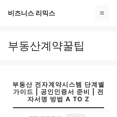
컨
텐
비즈니스 리믹스
메
츠
로
뉴
건
너
부동산계약꿀팁
뛰
기
부동산 전자계약시스템 단계별
가이드 | 공인인증서 준비 | 전
자서명 방법 A TO Z