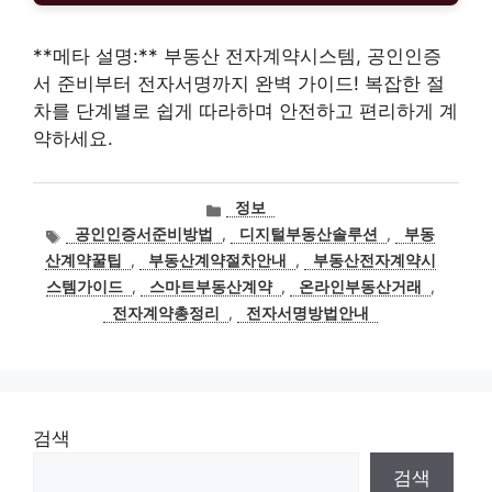
**메타 설명:** 부동산 전자계약시스템, 공인인증
서 준비부터 전자서명까지 완벽 가이드! 복잡한 절
차를 단계별로 쉽게 따라하며 안전하고 편리하게 계
약하세요.
카
정보
테
태
공인인증서준비방법
,
디지털부동산솔루션
,
부동
고
그
산계약꿀팁
,
부동산계약절차안내
,
부동산전자계약시
리
스템가이드
,
스마트부동산계약
,
온라인부동산거래
,
전자계약총정리
,
전자서명방법안내
검색
검색