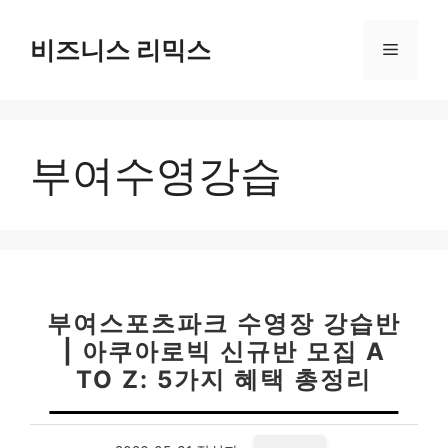
컨
텐
비즈니스 리믹스
메
츠
로
뉴
건
너
부여수영강습
뛰
기
부여스포츠파크 수영장 강습반
| 아쿠아로빅 신규반 모집 A
TO Z: 5가지 혜택 총정리