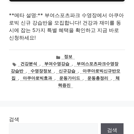
**메타 설명:** 부여스포츠파크 수영장에서 아쿠아
로빅 신규 강습반을 모집합니다! 건강과 재미를 동
시에 잡는 5가지 특별 혜택을 확인하고 지금 바로
신청하세요!
카
정보
테
태
건강분석
,
부여수영강습
,
부여스포츠파크수영장
고
그
강습반
,
수영장정보
,
신규강습
,
아쿠아로빅신규반모
리
집
,
아쿠아로빅효과
,
운동가이드
,
운동총정리
,
체
력증진
검색
검색