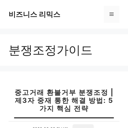
컨
텐
비즈니스 리믹스
메
츠
로
뉴
건
너
분쟁조정가이드
뛰
기
중고거래 환불거부 분쟁조정 |
제3자 중재 통한 해결 방법: 5
가지 핵심 전략