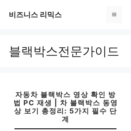
컨
텐
비즈니스 리믹스
메
츠
로
뉴
건
너
블랙박스전문가이드
뛰
기
자동차 블랙박스 영상 확인 방
법 PC 재생 | 차 블랙박스 동영
상 보기 총정리: 5가지 필수 단
계