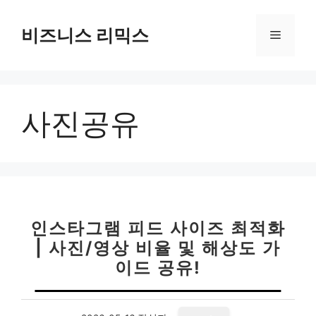
컨
텐
비즈니스 리믹스
메
츠
로
뉴
건
너
사진공유
뛰
기
인스타그램 피드 사이즈 최적화
| 사진/영상 비율 및 해상도 가
이드 공유!